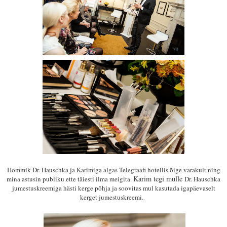
Hommik Dr. Hauschka ja Karimiga algas Telegraafi hotellis õige varakult
ning
Karim tegi mulle
mina astusin pub
liku ette täiesti ilma meigita.
Dr. Hauschka
jumestuskreemiga hästi kerge põhja ja
soovitas mul kasuta
da igapäevaselt
kerget
jumestuskreemi.