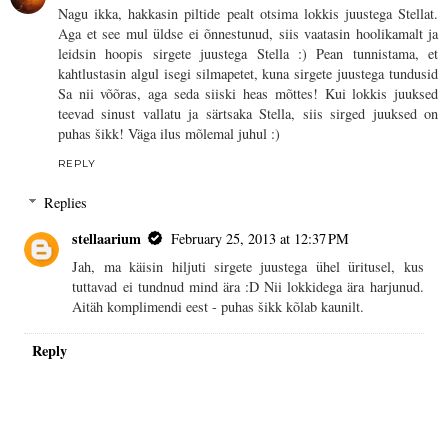
Nagu ikka, hakkasin piltide pealt otsima lokkis juustega Stellat.
Aga et see mul üldse ei õnnestunud, siis vaatasin hoolikamalt ja
leidsin hoopis sirgete juustega Stella :) Pean tunnistama, et
kahtlustasin algul isegi silmapetet, kuna sirgete juustega tundusid
Sa nii võõras, aga seda siiski heas mõttes! Kui lokkis juuksed
teevad sinust vallatu ja särtsaka Stella, siis sirged juuksed on
puhas šikk! Väga ilus mõlemal juhul :)
REPLY
Replies
stellaarium
February 25, 2013 at 12:37 PM
Jah, ma käisin hiljuti sirgete juustega ühel üritusel, kus
tuttavad ei tundnud mind ära :D Nii lokkidega ära harjunud.
Aitäh komplimendi eest - puhas šikk kõlab kaunilt.
Reply