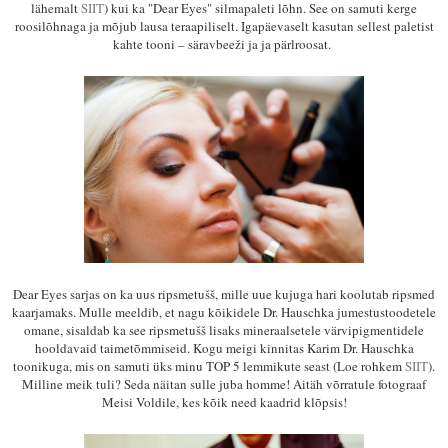
lähemalt
SIIT
)
kui ka
"
Dear Eyes
"
silmapaleti lõhn. See on samuti kerge
roosilõhnaga ja mõjub lausa teraapiliselt. Igapäevaselt kasutan sellest paletist
kaht
e
tooni –
säravbeeži ja
ja
pärl
roosat.
Dear Eyes sarjas on ka uus ripsmetušš, mille uue kujuga hari koolutab ripsmed
kaarjamaks. Mulle meeldib
,
et nagu kõikidele Dr. Hauschka jumestustoodetele
omane, sisaldab ka see ripsmetušš lisaks mineraalsetele värvipigmentidele
hooldavaid taimetõmmiseid.
Kogu meigi kinnitas Karim Dr. Hauschka
toonikuga, mis on samuti üks minu TOP 5 lemmikute seast (L
oe rohkem
SIIT
).
Milline meik tuli? Seda näitan sulle juba homme!
Aitäh võrratule fotograaf
Meisi Voldile, kes kõik need kaadri
d
klõpsis
!