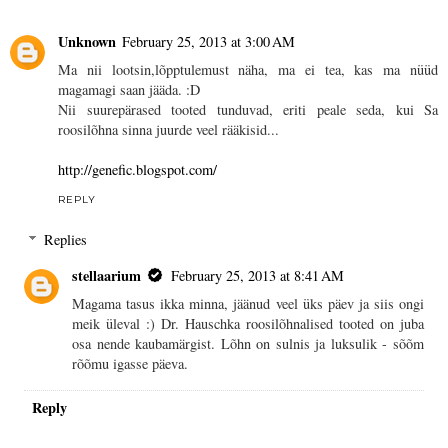
Unknown
February 25, 2013 at 3:00 AM
Ma nii lootsin,lõpptulemust näha, ma ei tea, kas ma nüüd
magamagi saan jääda. :D
Nii suurepärased tooted tunduvad, eriti peale seda, kui Sa
roosilõhna sinna juurde veel rääkisid...
http://genefic.blogspot.com/
REPLY
Replies
stellaarium
February 25, 2013 at 8:41 AM
Magama tasus ikka minna, jäänud veel üks päev ja siis ongi
meik üleval :) Dr. Hauschka roosilõhnalised tooted on juba
osa nende kaubamärgist. Lõhn on sulnis ja luksulik - sõõm
rõõmu igasse päeva.
Reply