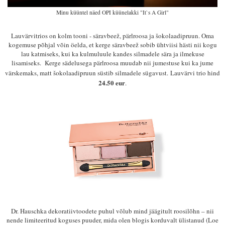
Minu küüntel näed OPI küünelakki "It`s A Girl"
Lauvärvitrios on kolm tooni - säravbeež, pärlroosa ja šokolaadipruun. Oma
kogemuse põhjal võ
i
n öelda, et kerge säravbeež sobib ühtviisi hästi nii kogu
lau katmiseks, kui ka kulmuluule kandes silmadele sära ja ilmekuse
lisamiseks. Kerge sädelusega pärlroosa muudab nii jumestuse kui ka jume
värskemaks, matt šokolaadipruun süstib silmadele sügavust.
Lauvärvi trio hind
24.50 eur
.
Dr. Hauschka dekoratiivtoodete puhul võlub mind jäägitult roosilõhn – nii
nende limiteeritud koguses puuder, mida olen blogis korduvalt ülistanud (Loe