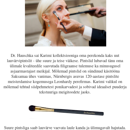
Dr. Hauschka sai Karimi kollektsiooniga oma perekonda kaks uut
lauvärvipintslit - ühe suure ja teise väikese. Pintslid lubavad tänu oma
ülimale kvaliteedile saavutada filigraanse tulemuse ka minusugusel
asjaarmastajast meikijal. Mõlemad pintslid on sündinud käsitööna
Saksamaa ühes vanimas, Nürnbergis asuvas 120-aastase pintslite
meisterdamise kogemusega Leonhardy perefirmas. Karimi valikul on
mõlemad tehtud siidpehmetest ponikarvadest ja sobivad ideaalset puuderja
tekstuuriga meigitoodete jaoks.
Suure pintsliga saab lauvärve vaevata laule kanda ja ülimugavalt hajutada.