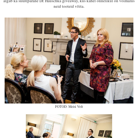
algab ka suurepärane Dr. Hau
schka giveaway, kus kahel õnnelikul on võimalus
neid tooteid võita
.
FOTOD: Meisi Volt