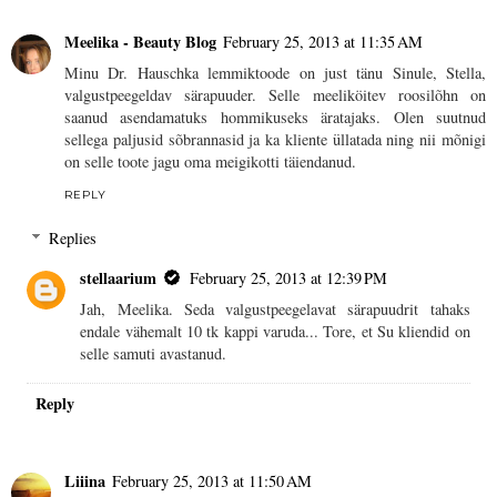
Meelika - Beauty Blog
February 25, 2013 at 11:35 AM
Minu Dr. Hauschka lemmiktoode on just tänu Sinule, Stella,
valgustpeegeldav särapuuder. Selle meeliköitev roosilõhn on
saanud asendamatuks hommikuseks äratajaks. Olen suutnud
sellega paljusid sõbrannasid ja ka kliente üllatada ning nii mõnigi
on selle toote jagu oma meigikotti täiendanud.
REPLY
Replies
stellaarium
February 25, 2013 at 12:39 PM
Jah, Meelika. Seda valgustpeegelavat särapuudrit tahaks
endale vähemalt 10 tk kappi varuda... Tore, et Su kliendid on
selle samuti avastanud.
Reply
Liiina
February 25, 2013 at 11:50 AM