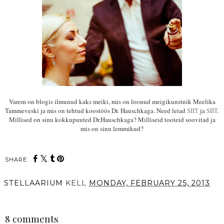
Vare
m o
n blogis ilmunud kaks mei
ki, mi
s
on loonud meigikun
stnik Meelika
Tammeveski ja mis on
tehtud koostöös Dr. Hauschka
ga.
Need leiad
SIIT
ja
SII
T
.
Mill
ised on sinu kokkupuu
ted Dr.Hauschkaga? Mi
lliseid tooteid soovitad ja
mis on sinu lemmikud?
SHARE:
STELLAARIUM
KELL
MONDAY, FEBRUARY 25, 2013
SHARE
8 comments