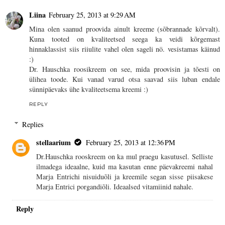
Liina
February 25, 2013 at 9:29 AM
Mina olen saanud proovida ainult kreeme (sõbrannade kõrvalt).
Kuna tooted on kvaliteetsed seega ka veidi kõrgemast
hinnaklassist siis riiulite vahel olen sageli nö. vesistamas käinud
:)
Dr. Hauschka roosikreem on see, mida proovisin ja tõesti on
ülihea toode. Kui vanad varud otsa saavad siis luban endale
sünnipäevaks ühe kvaliteetsema kreemi :)
REPLY
Replies
stellaarium
February 25, 2013 at 12:36 PM
Dr.Hauschka rooskreem on ka mul praegu kasutusel. Selliste
ilmadega ideaalne, kuid ma kasutan enne päevakreemi nahal
Marja Entrichi nisuiduõli ja kreemile segan sisse piisakese
Marja Entrici porgandiõli. Ideaalsed vitamiinid nahale.
Reply