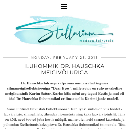
MONDAY, FEBRUARY 25, 2013
ILUHOMMIK DR. HAUSCHKA
MEIGIVÕLURIGA
Dr. Hauschka tuli äsja välja oma uue piiratud
koguses
silmameigikollektsiooniga
"
Dear Eyes
"
, mille autor on rahvusvaheline
meigikunstnik Karim Sattar. Karim käis mõni aeg tagasi Eestis ja mul oli
ühel Dr. Hauschka iluhommikul eriline au olla Karimi
jaoks
modell.
Samal üritusel tutvustati kollektsiooni "
Dear Eyes", milles on viis toodet -
lauvärvitrio, silmapliiats, tihendav ripsmetušs ning kaks lauvärvipintslit
.
Täna
on kõik need tooted juba Eestis müüg
il, ma ise olen neid saanud katsetada ja
l
pühendan Stel
ariumis kaks päeva Dr. Hauschka iluhommikul toimu
nule
. Täna