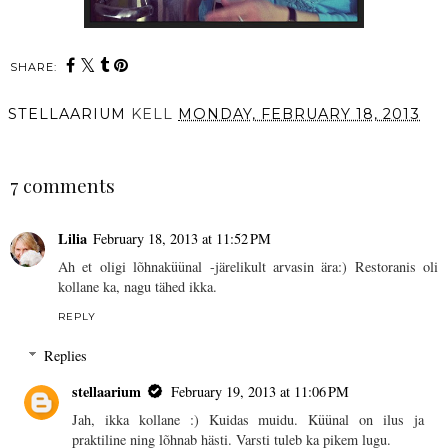
SHARE:
STELLAARIUM
KELL
MONDAY, FEBRUARY 18, 2013
SHARE
7 comments
Lilia
February 18, 2013 at 11:52 PM
Ah et oligi lõhnaküünal -järelikult arvasin ära:) Restoranis oli
kollane ka, nagu tähed ikka.
REPLY
Replies
stellaarium
February 19, 2013 at 11:06 PM
Jah, ikka kollane :) Kuidas muidu. Küünal on ilus ja
praktiline ning lõhnab hästi. Varsti tuleb ka pikem lugu.