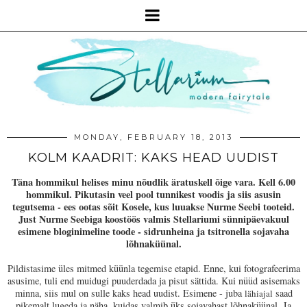
MONDAY, FEBRUARY 18, 2013
KOLM KAADRIT: KAKS HEAD UUDIST
Täna hommikul helises minu nõudlik äratuskell õige vara. Kell 6.00
hommikul. Pikutasin veel pool tunnikest voodis ja siis asusin
tegutsema - ees ootas sõit Kosele, kus luuakse Nurme Seebi tooteid.
Just Nurme Seebiga koostöös valmis Stellariumi sünnipäevakuul
esimene bloginimeline toode - sidrunheina ja tsitronella sojavaha
lõhnaküünal.
Pildistasime üles mitmed küünla tegemise etapid. Enne, kui fotografeerima
asusime, tuli end muidugi puuderdada ja pisut sättida. Kui nüüd asisemaks
minna, siis mul on sulle kaks head uudist. Esimene - juba
saad
lähiajal
pikemalt lugeda ja näha, kuidas valmib üks sojavahast lõhnaküünal. Ja