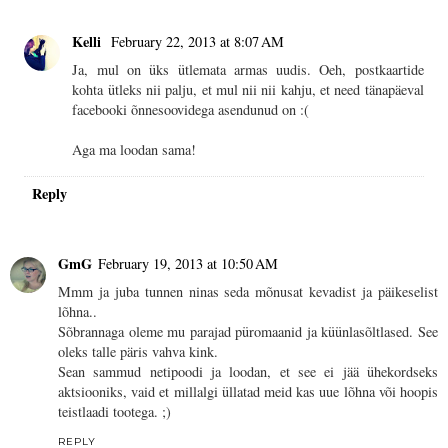
Kelli
February 22, 2013 at 8:07 AM
Ja, mul on üks ütlemata armas uudis. Oeh, postkaartide
kohta ütleks nii palju, et mul nii nii kahju, et need tänapäeval
facebooki õnnesoovidega asendunud on :(
Aga ma loodan sama!
Reply
GmG
February 19, 2013 at 10:50 AM
Mmm ja juba tunnen ninas seda mõnusat kevadist ja päikeselist
lõhna..
Sõbrannaga oleme mu parajad püromaanid ja küünlasõltlased. See
oleks talle päris vahva kink.
Sean sammud netipoodi ja loodan, et see ei jää ühekordseks
aktsiooniks, vaid et millalgi üllatad meid kas uue lõhna või hoopis
teistlaadi tootega. ;)
REPLY