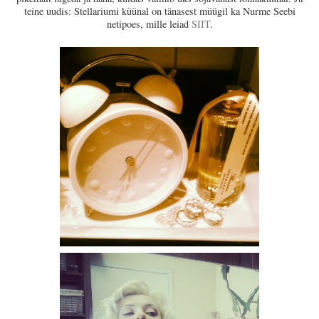
teine uudis: Stellariumi küünal on tänasest müügil ka Nurme Seebi
netipoes, mille leiad
SIIT
.