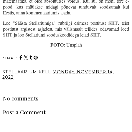
matemaatika, et oled absoluutses võidus. Kui sul on mõni tore e-
pood, kus müüakse midagi põnevat tunduvalt soodsamalt kui
Eestis, anna kommentaariumis teada.
SIIT
Loe "Säästa Stellariumiga" rubriigi esimest postitust
, teist
postitust argistest asjadest, mis välismaalt tellides odavamad loed
SIIT
SIIT
ja loo Stellariumi sooduskoodidega leiad
.
FOTO:
Unsplah
SHARE:
STELLAARIUM
KELL
MONDAY, NOVEMBER 14,
2022
SHARE
No comments
Post a Comment