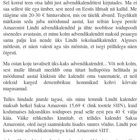
Sel korral teen otsa lahti just advendikalendritest kirjutades. Ma ei
saa sellest üle ega ümber, sest need on Eestis lihtsalt nii kallid. Me
räägime siin 20-30
€ hinnavahest, mis on täielik absurd. Tegelikult
märkasin seda juba möödunud aastal, kui tellsin kogu perele
Amazonist Lindti advendikalendrid ja ühte nooblisse toidupoodi
sisenedes avastasin, et minu kolm advendikalendrit maksid peaaegu
sama palju kui nende üks Lindti šokolaadikalender. Alguses
mõtlesin, et näen valesti aga siis mõistsin, et isegi prillidega näen
õigesti.
Ma ostan koju tavaliselt üks-kaks advendikalendrit... Või noh kolm,
sest mulle lihtsalt meeldib oma tütart hullupööra hellitada ja
möödunud aastal kinkisin ühe kalendri oma vanematele, et neil
oleksid karged detsembrikuu hommikud kohvi kõrvale
magusamad.
Tulles hindade juurde tagasi, siis minu lemmik Lindti kalender
SIIN
maksab hetkel Saksa Amazonis 15,69 € (link tootele
), kuid
kodumaises luksuslikus toidupoes pead selle eest pea 40
€
välja
käia. Väike rehkendus kinnitab, et tellides kalendri Saksa
Amazonist, oled isegi saatmiskulu lisades suures võidus. Lindti poe
SIIT
koos teiste advendikalendritega leiad Amazonist
.