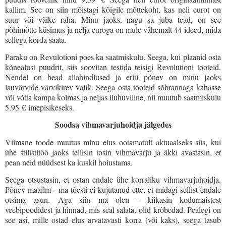
kallim. See on siin mõistagi kõigile mõttekoht, kas neli eurot on
suur või väike raha. Minu jaoks, nagu sa juba tead, on see
põhimõtte küsimus ja nelja euroga on mule vähemalt 44 ideed, mida
sellega korda saata.
Paraku on Revulotioni poes ka saatmiskulu. Seega, kui plaanid osta
kõnealust puudrit, siis soovitan testida teisigi Revolutioni tooteid.
Nendel on head allahindlused ja eriti põnev on minu jaoks
lauvärvide värvikirev valik. Seega osta tooteid sõbrannaga kahasse
või võtta kampa kolmas ja neljas iluhuviline, nii muutub saatmiskulu
5.95
€ imepisikeseks.
Soodsa vihmavarjuhoidja jälgedes
Viimane toode muutus minu elus ootamatult aktuaalseks siis, kui
ühe stilistitöö jaoks tellisin tosin vihmavarju ja äkki avastasin, et
pean neid nüüdsest ka kuskil hoiustama.
Seega otsustasin, et ostan endale ühe korraliku vihmavarjuhoidja.
Põnev maailm - ma tõesti ei kujutanud ette, et midagi sellist endale
otsima asun. Aga siin ma olen - kiikasin kodumaistest
veebipoodidest ja hinnad, mis seal salata, olid krõbedad. Pealegi on
see asi, mille ostad elus arvatavasti korra (või kaks), seega tasub