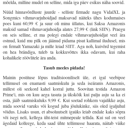
mõelda, milline mudel on selline, mida iga päev esikus näha soovid.
Nüüd hinnavõrdluste juurde - selliste firmade nagu VidalXL ja
Songmics vihmavarjuhoidjad maksavad näiteks ühes kodumaises
poes kuni 60,99 € ja suur oli minu üllatus, kui Saksa Amazonis
SIIN
maksid samad vihmavarjuhoidja alates 27,99 €
(link
). Praegu
on seis selline, et ma polegi endale vihmavarjuhoidjat veel ära
ostnud, kuid mu pilk on jäänud pidama pisut kallimal iludusel, mis
SIIT
on firmalt Yamazaki ja mille leiad
. Aga noh, kuivõrd tegemist
on hea brändiga, tuleb ta kokkuvõttes ikka odavam, kui raha
kohalikele röövlitele ära anda.
Tasub meeles pidada!
Mainin postituse lõpus traditsiooniliselt üle, et igal veebipoe
tellimusel on enamasti saatmiskulu ja seda iseäranis Amazonis,
millest oli seekord kahel korral juttu. Soovitan testida Amazon
Prime'i, mis on kuu aega tasuta ja ükskõik kui palju asju sa ka ei
osta, jääb saatmiskuluks 9,99
€
. Kui soetad rohkem vajalikke asju,
mida soovid varuks või kogud juba jõulukinke, siis oled igaljuhul
võidus. Lisaks usun, et absoluutselt igaüks leiab endale kaks sõpra
või isegi neli, kellega üht-teist mitmepeale tellida. Kui sul on veel
ägedaid kolleege, keda saad ühte tellimusse haarata, näitab väike