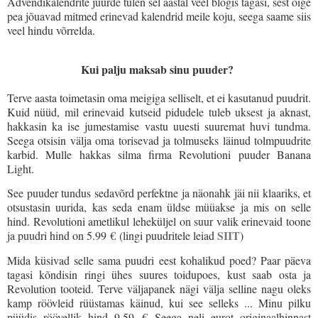
Advendikalendrite juurde tulen sel aastal veel blogis tagasi, sest õige
pea jõuavad mitmed erinevad kalendrid meile koju, seega saame siis
veel hindu võrrelda.
Kui palju maksab sinu puuder?
Terve aasta toimetasin oma meigiga selliselt, et ei kasutanud puudrit.
Kuid nüüd, mil erinevaid kutseid pidudele tuleb uksest ja aknast,
hakkasin ka ise jumestamise vastu uuesti suuremat huvi tundma.
Seega otsisin välja oma torisevad ja tolmuseks läinud tolmpuudrite
karbid. Mulle hakkas silma firma Revolutioni puuder Banana
Light.
See puuder tundus sedavõrd perfektne ja näonahk jäi nii klaariks, et
otsustasin uurida, kas seda enam üldse müüakse ja mis on selle
hind. Revolutioni ametlikul leheküljel on suur valik erinevaid toone
SIIT
ja puudri hind on 5.99
€ (lingi puudritele leiad
)
Mida küsivad selle sama puudri eest kohalikud poed? Paar päeva
tagasi kõndisin ringi ühes suures toidupoes, kust saab osta ja
Revolution tooteid. Terve väljapanek nägi välja selline nagu oleks
kamp röövleid rüüstamas käinud, kui see selleks ... Minu pilku
püüdis röövellik hind 9,59 € Seega neli eurot originaalhinnast