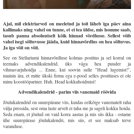
Ajal, mil elektriarved on meeletud ja toit läheb iga päev aina
kallimaks ning vahel on tunne, et ei tea üldse, mis homme saab,
tasub panna absoluutselt kõik hinnad võrdlusse. Sellest võib
vahel isegi sõltuvusse jääda, kuid hinnavõrdlus on hea sõltuvus.
Ja iga võit on võit.
See on Stellariumi hinnavõrdluse kolmas postitus ja sel korral on
teemaks advendikalendrid, üks väga hea puuder ja
vihmavarjuhoidja ... Enne, kui soovin sulle "Head lugemist!",
mainin ära, et mitte ükski firma ega e-pood selles postituses ei ole
minu koostööpartner. Huh. Head kokkuhoidmist!
Advendikalendrid - parim viis vanemaid röövida
Jõulukalendrid on suurepärane viis, kuidas eelkõige vanematelt raha
välja pressida, sest oma laste arvelt ei taha me ju sageli kokku hoida.
Seda enam, et jõulud on vaid korra aastas ja mis siis ikka - ostame
ühe suurepärase jõulukalendri, mis siis, et see maksab terve
varanduse.