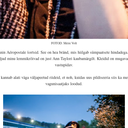
FOTOD: Meisi Volt
panin Aéropostale šortsid. See on hea bränd, mis hiilgab sümpaatsete hindadeg
aljud minu lemmikrõivad on just Ann Taylori kaubamärgilt. Kleidid on mugavad,
vastupidav.
kannab alati väga väljapeetud riideid, et noh, kuidas uus pildiseeria siis ka me
vagunisaatjaks loodud.