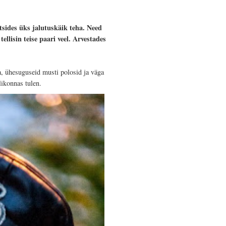
sides üks jalutuskäik teha. Need
llisin teise paari veel. Arvestades
a, ühesuguseid musti polosid ja väga
likonnas tulen.