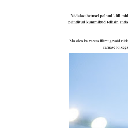
Nädalavahetusel polnud küll mid
prinditud kummikud tellisin endale
Ma olen ka varem ülimugavaid riidei
sarnase lõikeg