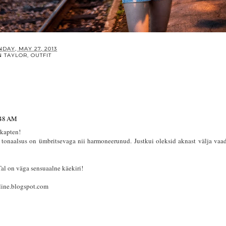
DAY, MAY 27, 2013
N TAYLOR
,
OUTFIT
:48 AM
kapten!
e tonaalsus on ümbritsevaga nii harmoneerunud. Justkui oleksid aknast välja vaa
Tal on väga sensuaalne käekiri!
tline.blogspot.com