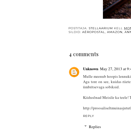
POSTITAJA:
STELLAARIUM
KELL
MON
SILDID:
AÉROPOSTAL
,
AMAZON
,
AN
4 comments
Unknown
May 27, 2013 at 9
Mulle meenub hoopis lennuki
Aga tore on see, kuidas riiet
ümbritsevaga sobiksid.
Kiidusõnad Meisile ka teele! 
http://proosaliseltmuinasjutu
REPLY
Replies