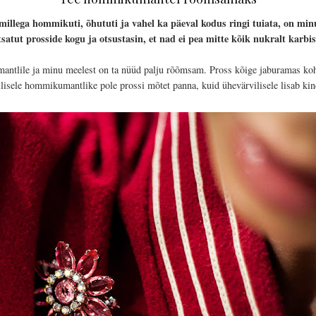
illega hommikuti, õhututi ja vahel ka päeval kodus ringi tuiata, on m
satut prosside kogu ja otsustasin, et nad ei pea mitte kõik nukralt karb
ntlile ja minu meelest on ta nüüd palju rõõmsam. Pross kõige jaburamas koha
isele hommikumantlike pole prossi mõtet panna, kuid ühevärvilisele lisab kind