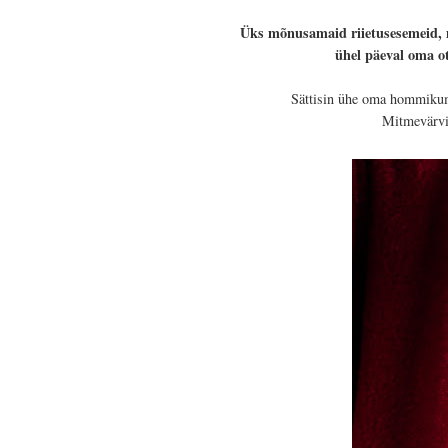
Üks mõnusamaid riietusesemeid, m
ühel päeval oma ot
Sättisin ühe oma hommikuma
Mitmevärvil