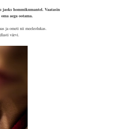
inu jaoks hommikumantel. Vaatasin
is oma aega ootama.
s ja ometi nii meeleolukas.
lasti värvi.