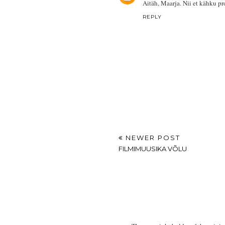
Aitäh, Maarja. Nii et kähku p
REPLY
NEWER POST
FILMIMUUSIKA VÕLU