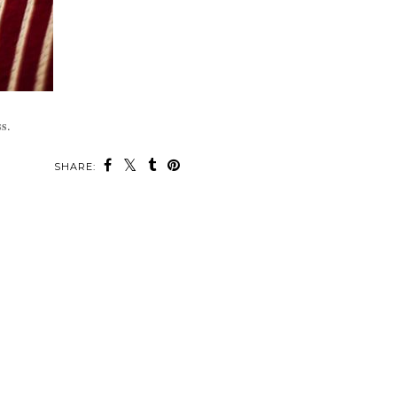
ss
.
SHARE: