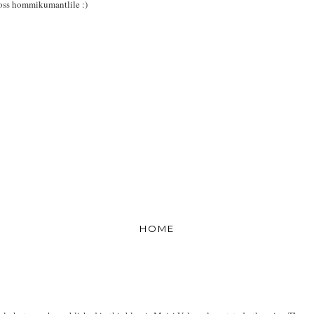
ross hommikumantlile :)
HOME