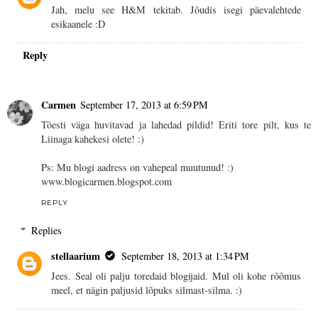
Jah, melu see H&M tekitab. Jõudis isegi päevalehtede
esikaanele :D
Reply
Carmen
September 17, 2013 at 6:59 PM
Tõesti väga huvitavad ja lahedad pildid! Eriti tore pilt, kus te
Liinaga kahekesi olete! :)
Ps: Mu blogi aadress on vahepeal muutunud! :)
www.blogicarmen.blogspot.com
REPLY
Replies
stellaarium
September 18, 2013 at 1:34 PM
Jees. Seal oli palju toredaid blogijaid. Mul oli kohe rõõmus
meel, et nägin paljusid lõpuks silmast-silma. :)