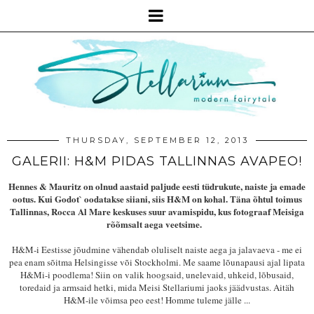
THURSDAY, SEPTEMBER 12, 2013
GALERII: H&M PIDAS TALLINNAS AVAPEO!
Hennes & Mauritz
on olnud aastaid paljude eesti tüdrukute, naiste ja emade
ootus. Kui Godot` oodatakse siiani, siis H&M on kohal. Täna õhtul toimus
Tallinnas, Rocca Al Mare keskuses suur avamispidu, kus fotograaf Meisiga
rõõmsalt aega veetsime.
H&M-i Eestisse jõudmine vähendab oluliselt naiste aega ja jalavaeva - me ei
pea enam sõitma Helsingisse või Stockholmi. Me saame lõunapausi ajal lipata
H&Mi-i poodlema! Siin on valik hoogsaid, unelevaid, uhkeid, lõbusaid,
toredaid ja armsaid hetki, mida Meisi Stellariumi jaoks jäädvustas. Aitäh
H&M-ile võimsa peo eest! Homme tuleme jälle ...