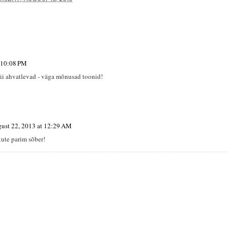
t 10:08 PM
iii ahvatlevad - väga mõnusad toonid!
ust 22, 2013 at 12:29 AM
ukute parim sõber!