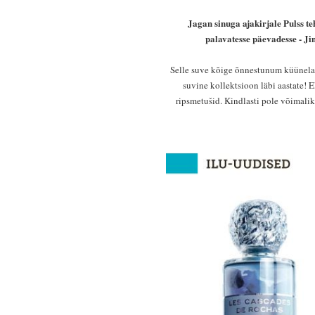
Jagan sinuga ajakirjale Pulss te
palavatesse päevadesse - 
Selle suve kõige õnnestunum küünelaki
suvine kollektsioon läbi aastate! 
ripsmetušid. Kindlasti pole võimalik