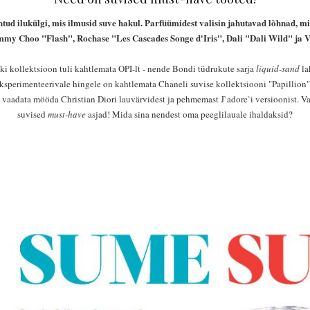
htud ilukülgi, mis ilmusid suve hakul. Parfüümidest valisin jahutavad lõhnad, mi
Jimmy Choo "Flash",
Rochase "Les Cascades Songe d'Iris", Dali "Dali Wild" ja
V
 kollektsioon tuli kahtlemata OPI-lt - nende Bondi tüdrukute sarja
liquid-sand
la
Eksperimenteerivale hingele on kahtlemata Chaneli suvise kollektsiooni "Papillion"
 vaadata mööda Christian Diori lauvärvidest ja pehmemast J`adore`i versioonist. V
suvised
must-have
asjad! Mida sina nendest oma peeglilauale ihaldaksid?