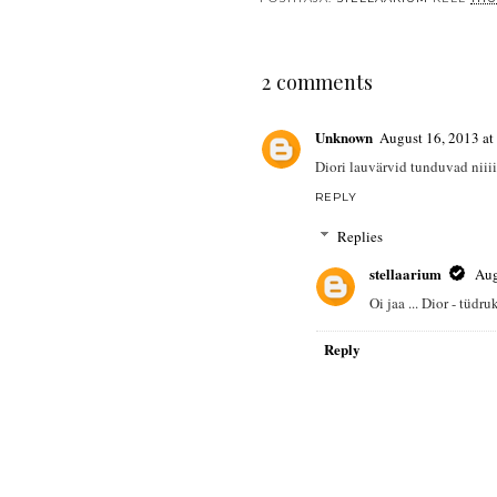
2 comments
Unknown
August 16, 2013 a
Diori lauvärvid tunduvad niii
REPLY
Replies
stellaarium
Aug
Oi jaa ... Dior - tüdr
Reply