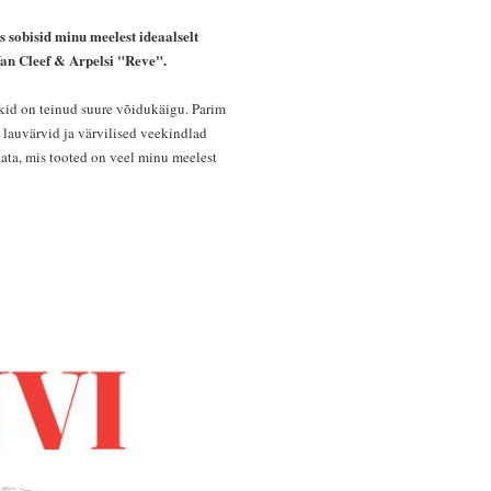
s sobisid minu meelest ideaalselt
an Cleef & Arpelsi "Reve".
kid on teinud suure võidukäigu. Parim
 lauvärvid ja värvilised veekindlad
aata, mis tooted on veel minu meelest