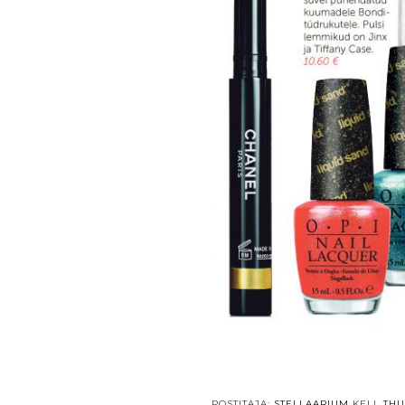
POSTITAJA:
STELLAARIUM
KELL
THU