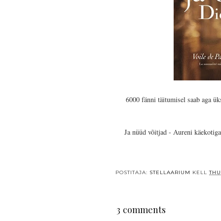
6000 fänni täitumisel saab aga ük
Ja nüüd võitjad - Aureni käekotig
POSTITAJA:
STELLAARIUM
KELL
THU
3 comments