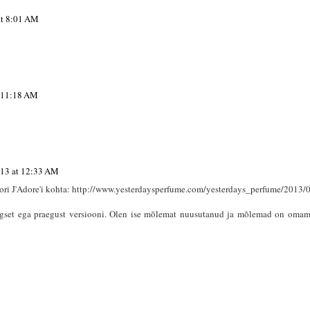
at 8:01 AM
t 11:18 AM
013 at 12:33 AM
ori J'Adore'i kohta: http://www.yesterdaysperfume.com/yesterdays_perfume/2013/0
gset ega praegust versiooni. Olen ise mõlemat nuusutanud ja mõlemad on omamo