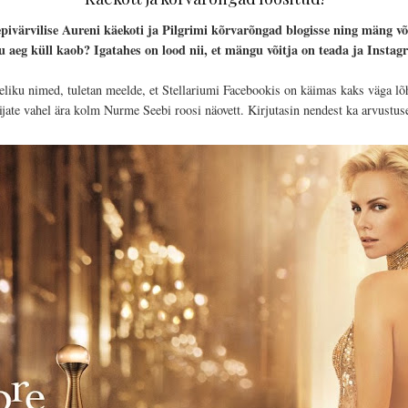
epivärvilise
Aureni
käekoti ja Pilgrimi kõrvarõngad blogisse ning mäng võ
eg küll kaob? Igatahes on lood nii, et mängu võitja on teada ja Instagr
eliku nimed, tuletan meelde, et Stellariumi Facebookis on käimas kaks väga lõh
jate vahel ära kolm Nurme Seebi roosi näovett. Kirjutasin nendest ka arvustuse