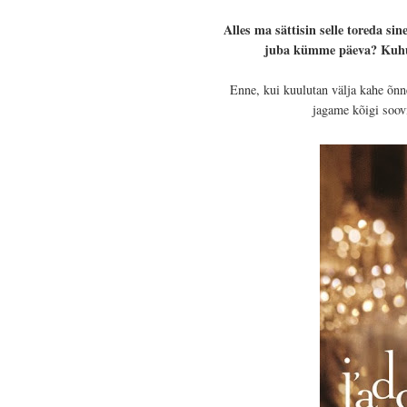
Alles ma sättisin selle toreda sin
juba kümme päeva? Kuhu a
Enne, kui kuulutan välja kahe õnn
jagame kõigi soovi