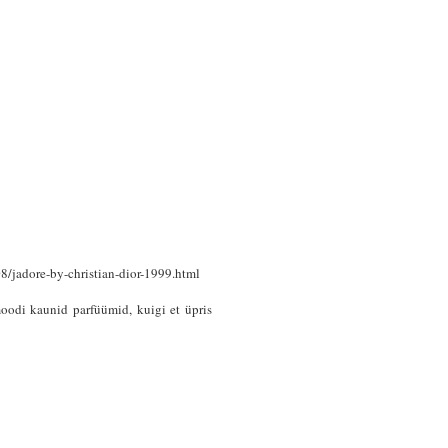
8/jadore-by-christian-dior-1999.html
odi kaunid parfüümid, kuigi et üpris