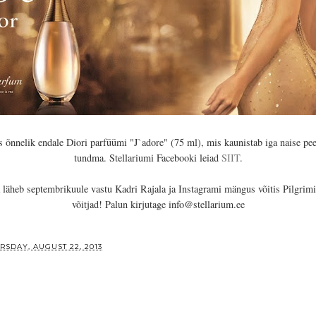
s õnnelik endale Diori parfüümi "J`adore" (75 ml), mis kaunistab iga naise pee
tundma. Stellariumi Facebooki leiad
SIIT
.
a läheb septembrikuule vastu Kadri Rajala ja Instagrami mängus võitis Pilgrim
võitjad! Palun kirjutage info@stellarium.ee
RSDAY, AUGUST 22, 2013