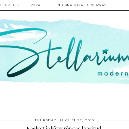
LEBRITIES
ROYALS
INTERNATIONAL GIVEAWAY
THURSDAY, AUGUST 22, 2013
Käekott ja kõrvarõngad loositud!