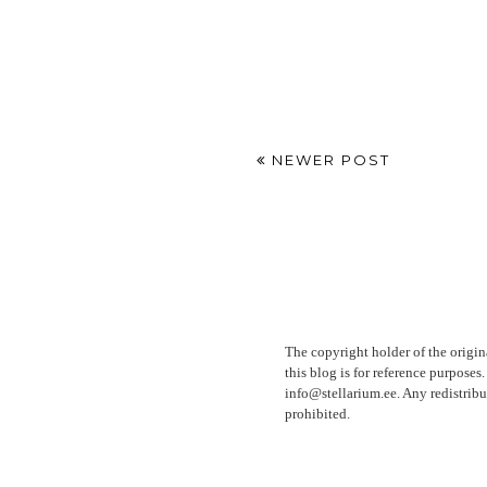
NEWER POST
The copyright holder of the origin
this blog is for reference purpose
info@stellarium.ee. Any redistribu
prohibited.