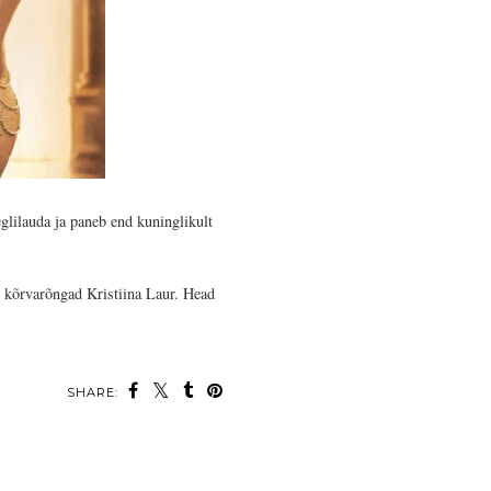
glilauda ja paneb end kuninglikult
i kõrvarõngad Kristiina Laur. Head
SHARE: