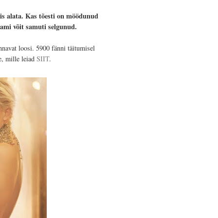
is alata. Kas tõesti on möödunud
ami võit samuti selgunud.
navat loosi. 5900 fänni täitumisel
, mille leiad
SIIT
.