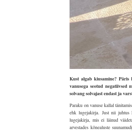
Kust algab kiusamine? Päris k
vanusega seotud negatiivsed m
solvang solvajast endast ja var
Paraku on vanuse kallal tänitamise
ehk lugejakirja. Just nii juhtu
lugejakirja, mis ei läinud väidet
arvestades kõnealuste suunamudi