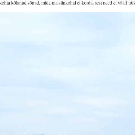
kohta kõlanud sõnad, mida ma siinkohal ei korda, sest need ei vääri trü