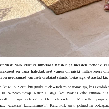
indlasti võib kiusuks nimetada naistele ja meestele nendele van
ärkused on üsna haledad, sest vanus on miski millele keegi omet
sti on needsamad vanusele osutajad silmitsi tõsiasjaga, et aastad k
l kuskil piir, eriti, kui jutuks tuleb 40ndates peatoimetaja, kes avaldab
s Elu 24 peatoimetaja Katrin Lustiga, kes avaldas kahe suunamudij
avalt nii nagu pileti ostnud klient oli oodanud. Mis sellele järgnes,
jate varasemat käitumismustrit. Kuid kõik siiski polnud nii ootuspär