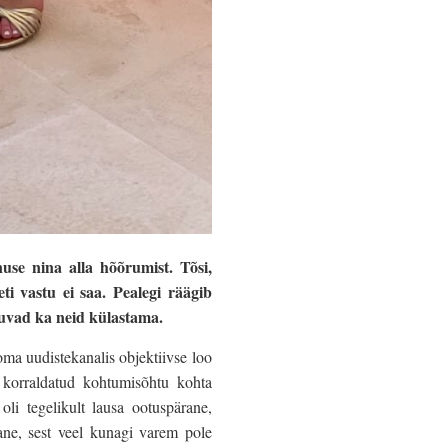
use nina alla hõõrumist. Tõsi,
i vastu ei saa. Pealegi räägib
ipuvad ka neid külastama.
 oma uudistekanalis objektiivse loo
a korraldatud kohtumisõhtu kohta
 oli tegelikult lausa ootuspärane,
ane, sest veel kunagi varem pole