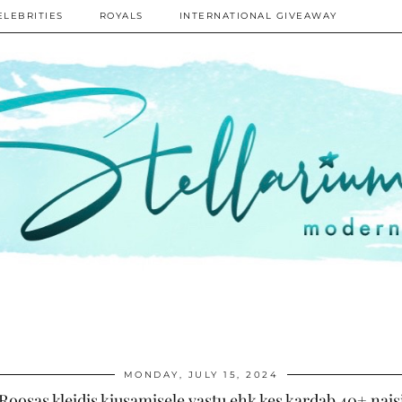
ELEBRITIES
ROYALS
INTERNATIONAL GIVEAWAY
MONDAY, JULY 15, 2024
Roosas kleidis kiusamisele vastu ehk kes kardab 40+ nais