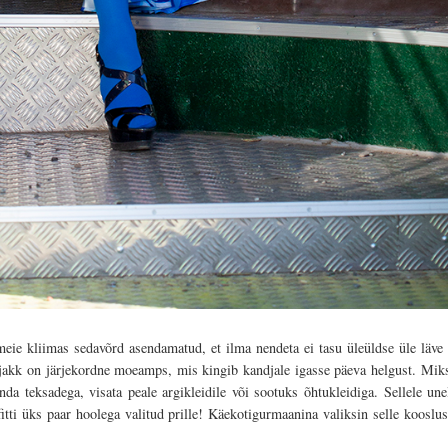
meie kliimas sedavõrd asendamatud, et ilma nendeta ei tasu üleüldse üle läve
s jakk on järjekordne moeamps, mis kingib kandjale igasse päeva helgust. Mik
da teksadega, visata peale argikleidile või sootuks õhtukleidiga. Sellele une
fitti üks paar hoolega valitud prille! Käekotigurmaanina valiksin selle koosl