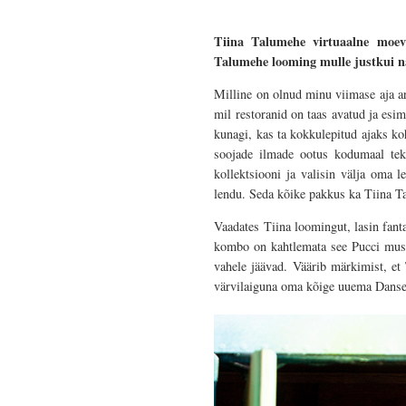
Tiina Talumehe virtuaalne moev
Talumehe looming mulle justkui n
Milline on olnud minu viimase aja ar
mil restoranid on taas avatud ja esi
kunagi, kas ta kokkulepitud ajaks koh
soojade ilmade ootus kodumaal teki
kollektsiooni ja valisin välja oma 
lendu. Seda kõike pakkus ka Tiina 
Vaadates Tiina loomingut, lasin fant
kombo on kahtlemata see Pucci mustr
vahele jäävad. Väärib märkimist, et 
värvilaiguna oma kõige uuema Danse 