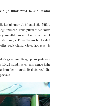
id ja lummavaid lõikeid, ulatas
lle kodukontor. Ja jalutuskäik. Nüüd,
agu inimene, kelle puhul ei tea mitte
a ja muutliku meele. Pole siis ime, et
pühendumusega Tiina Talumehe loodud
selles peab olema värve, hoogsust ja
mmikutega minna. Kõige pilku paitavam
ja kõigil sündmustel, mis nende kahe
le komplekti juurde lisaksin veel ühe
 päevaks.