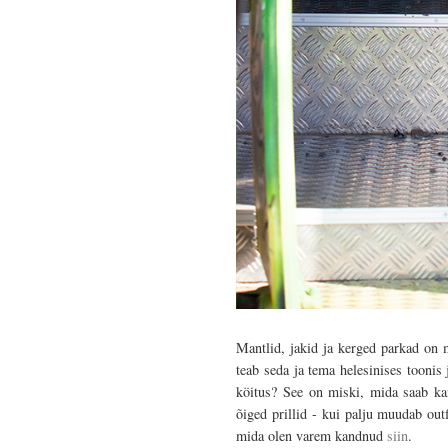
Mantlid, jakid ja kerged parkad on 
teab seda ja tema helesinises tooni
köitus? See on miski, mida saab kan
õiged prillid - kui palju muudab out
mida olen varem kandnud
siin
.