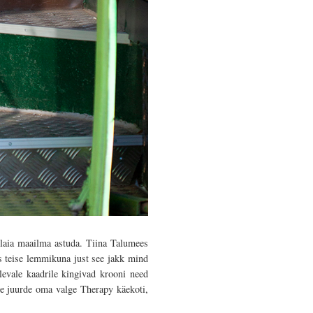
 laia maailma astuda. Tiina Talumees
s teise lemmikuna just see jakk mind
levale kaadrile kingivad krooni need
use juurde oma valge Therapy käekoti,