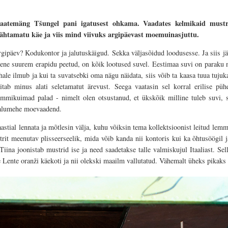
aatemäng Tšungel pani igatusest ohkama. Vaadates kelmikaid mustre
ähtamatu käe ja viis mind viivuks argipäevast moemuinasjuttu.
gipäev? Kodukontor ja jalutuskäigud. Sekka väljasõidud loodusesse. Ja siis jä
mene suurem erapidu peetud, on kõik lootused suvel. Eestimaa suvi on paraku n
ale ilmub ja kui ta suvatsebki oma nägu näidata, siis võib ta kaasa tuua tujuk
tab minus alati seletamatut ärevust. Seega vaatasin sel korral erilise 
lemmikuimad palad - nimelt olen otsustanud, et ükskõik milline tuleb suvi, 
Talumehe moevaadend.
aastial lennata ja mõtlesin välja, kuhu võiksin tema kollektsioonist leitud le
it meenutav plisseerseelik, mida võib kanda nii kontoris kui ka õhtusöögil 
Tiina joonistab mustrid ise ja need saadetakse talle valmiskujul Itaaliast. Sel
Lente oranži käekoti ja nii olekski maailm vallutatud. Vähemalt üheks pikaks