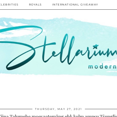
ELEBRITIES
ROYALS
INTERNATIONAL GIVEAWAY
THURSDAY, MAY 27, 2021
Tiina Talumehe moevaatemäng ehk kolm ampsu Tšunglis