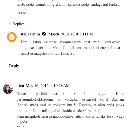
teiste jaoks toimib ning ehk nii ka enda jaoks midagi uut leida :)
REPLY
Replies
stellaarium
March 19, 2012 at 8:11 PM
Tere! Aitäh esimese kommentaari eest minu värskesse
blogisse. Luban, et võtan lähiajal oma meigikoti ette :) Ilusat
sinist esmaspäeva õhtut. Ikka, St.
Reply
ktrn
May 16, 2012 at 10:28 AM
Ootan parfüümipostitusi samuti huviga. Enda
parfüümikollektsioonis on võidukal esimesel kohal Armani
lõhnad, mida mul on rohkem kui 5. Tundub, et olen enda jaoks
leidnud brändi, mille puhul eksida ei ole võimalik :)
Sinu meigikoti sisu ja näohoolduse rutiini kohta tahaks tõesti väga
lugeda.