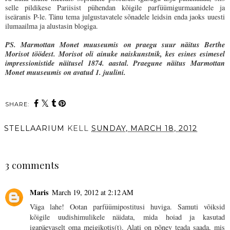
selle pildikese Pariisist pühendan kõigile parfüümigurmaanidele ja
iseäranis P-le. Tänu tema julgustavatele sõnadele leidsin enda jaoks uuesti
ilumaailma ja alustasin blogiga.
PS.
Marmottan Monet
muuseumis on praegu suur näitus
Berthe
Morisot töödest.
Morisot oli ainuke naiskunstnik, kes esines esimesel
impressionistide näitusel 1874. aastal. Praegune näitus
Marmottan
Monet
muuseumis on avatud 1. juulini.
SHARE:
STELLAARIUM
KELL
SUNDAY, MARCH 18, 2012
SHARE
3 comments
Maris
March 19, 2012 at 2:12 AM
Väga lahe! Ootan parfüümipostitusi huviga. Samuti võiksid
kõigile uudishimulikele näidata, mida hoiad ja kasutad
igapäevaselt oma meigikotis(t). Alati on põnev teada saada, mis