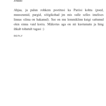
Jõudu!
Ahjaa, ja palun rohkem postitusi ka Pariisi kohta (poed,
muuseumid, pargid, söögikohad jm mis sulle selles imelises
linnas silma on hakanud). See on mu lemmiklinn kuigi sattunud
olen sinna vaid korra. Mälestus aga on nii kustumatu ja hing
ihkab tohutult tagasi :)
REPLY