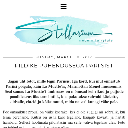
SUNDAY, MARCH 18, 2012
PILDIKE PÜHENDUSEGA PARIISIST
Jagan üht fotot, mille tegin Pariisis. Iga kord, kui mul õnnestub
Pariisi põigata, käin La Muette`is, Marmottan Monet
muuseumis.
Seal samas La Muette`i ümbruses
on mõnusad kohvikud ja paljude
poodide seas üks tore butiik, kus pakutakse vahvaid käekotte,
siidsalle, ehteid ja kõike muud, mida naistel kunagi vähe pole.
Poe omanikust proual on väike koerake, kes ei ole sugugi nii sõbralik, kui
tema perenaine. Kutsu on üsna käre tegelane, haugub kõvasti ja näitab
hambaid. Sellest hoolimata pildistasin ma selle vahva tegelase üles. Foto
on tehtud esialgu pelgalt koerakese pärast.