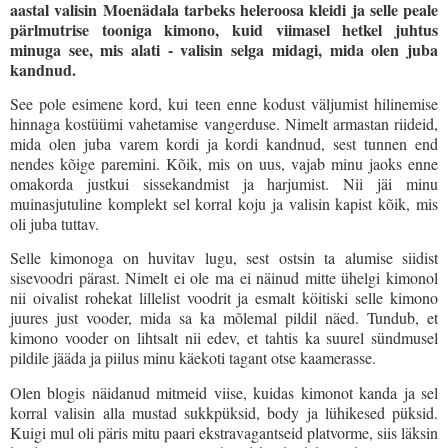
aastal valisin Moenädala tarbeks heleroosa kleidi ja selle peale
pärlmutrise tooniga kimono, kuid viimasel hetkel juhtus
minuga see, mis alati - valisin selga midagi, mida olen juba
kandnud.
See pole esimene kord, kui teen enne kodust väljumist hilinemise
hinnaga kostüümi vahetamise vangerduse. Nimelt armastan riideid,
mida olen juba varem kordi ja kordi kandnud, sest tunnen end
nendes kõige paremini. Kõik, mis on uus, vajab minu jaoks enne
omakorda justkui sissekandmist ja harjumist. Nii jäi minu
muinasjutuline komplekt sel korral koju ja valisin kapist kõik, mis
oli juba tuttav.
Selle kimonoga on huvitav lugu, sest ostsin ta alumise siidist
sisevoodri pärast. Nimelt ei ole ma ei näinud mitte ühelgi kimonol
nii oivalist rohekat lillelist voodrit ja esmalt köitiski selle kimono
juures just vooder, mida sa ka mõlemal pildil näed. Tundub, et
kimono vooder on lihtsalt nii edev, et tahtis ka suurel sündmusel
pildile jääda ja piilus minu käekoti tagant otse kaamerasse.
Olen blogis näidanud mitmeid viise, kuidas kimonot kanda ja sel
korral valisin alla mustad sukkpüksid, body ja lühikesed püksid.
Kuigi mul oli päris mitu paari ekstravagantseid platvorme, siis läksin