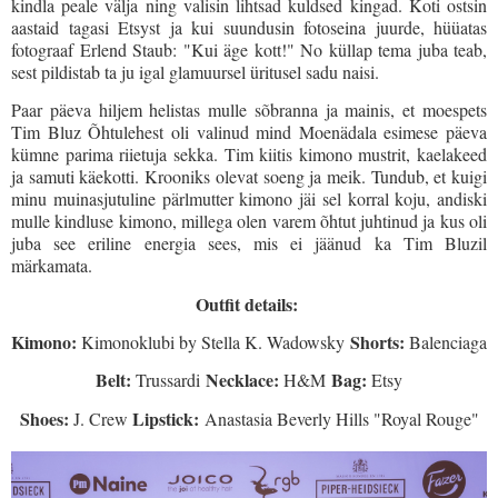
kindla peale välja ning valisin lihtsad kuldsed kingad. Koti ostsin
aastaid tagasi Etsyst ja kui suundusin fotoseina juurde, hüüatas
fotograaf Erlend Staub: "Kui äge kott!" No küllap tema juba teab,
sest pildistab ta ju igal glamuursel üritusel sadu naisi.
Paar päeva hiljem helistas mulle sõbranna ja mainis, et moespets
Tim Bluz Õhtulehest oli valinud mind Moenädala esimese päeva
kümne parima riietuja sekka. Tim kiitis kimono mustrit, kaelakeed
ja samuti käekotti. Krooniks olevat soeng ja meik. Tundub, et kuigi
minu muinasjutuline pärlmutter kimono jäi sel korral koju, andiski
mulle kindluse kimono, millega olen varem õhtut juhtinud ja kus oli
juba see eriline energia sees, mis ei jäänud ka Tim Bluzil
märkamata.
Outfit details:
Kimono:
Shorts:
Kimonoklubi by Stella K. Wadowsky
Balenciaga
Belt:
Necklace:
Bag:
Trussardi
H&M
Etsy
Shoes:
Lipstick:
J. Crew
Anastasia Beverly Hills "Royal Rouge"