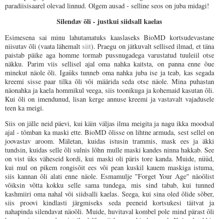
paradiisisaarel olevad linnud. Olgem ausad - selline seos on juba midagi!
Silendav õli - justkui siidsall kaelas
Esimesena sai minu lahutamatuks kaaslaseks BioMD kortsudevastane
niisutav õli (vaata lähemalt
siit
). Praegu on jätkuvalt sellised ilmad, et täna
paistab päike aga homme tormab pussnugadega varustatud tuuleiil otse
näkku. Parim viis sellisel ajal oma nahka kaitsta, on panna enne õue
minekut näole õli. Igaüks tunneb oma nahka juba ise ja teab, kas segada
kreemi sisse paar tilka õli või määrida seda otse näole. Mina puhastan
näonahka ja kaela hommikul veega, siis toonikuga ja kohemaid kasutan õli.
Kui õli on imendunud, lisan kerge annuse kreemi ja vastavalt vajadusele
teen ka meigi.
Siis on jälle neid päevi, kui käin väljas ilma meigita ja nagu ikka moodsal
ajal - tõmban ka maski ette. BioMD õlisse on lihtne armuda, sest sellel on
joovastav aroom. Mäletan, kuidas istusin trammis, mask ees ja äkki
tundsin, kuidas selle õli sulnis lõhn mulle maski kandes ninna hakkab. See
on vist üks väheseid kordi, kui maski oli päris tore kanda. Muide, nüüd,
kui mul on pikem rongisõit ees või pean kuskil kauem maskiga istuma,
siis kannan õli alati enne näole. Esmamulje "Forget Your Age" näoõlist
võiksin võtta kokku selle sama tundega, mis sind tabab, kui tunned
kashmiiri oma nahal või siidsalli kaelas. Seega, kui sina oled õlide sõber,
siis proovi kindlasti järgmiseks seda peeneid kortsukesi täitvat ja
nahapinda silendavat näoõli. Muide, huvitaval kombel pole mind pärast õli