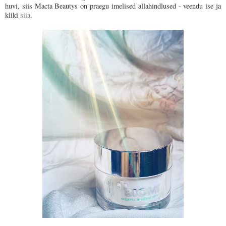
huvi, siis Macta Beautys on praegu imelised allahindlused - veendu ise ja
kliki
siia
.