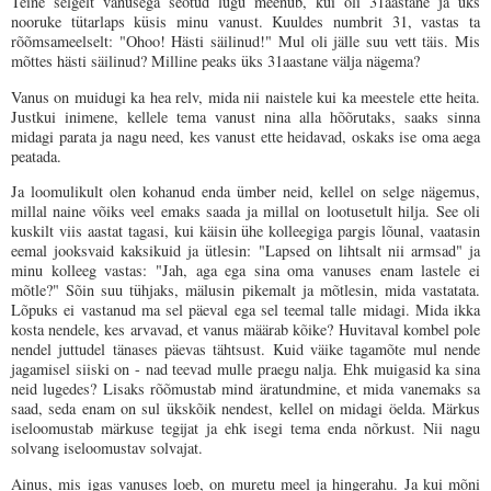
Teine selgelt vanusega seotud lugu meenub, kui oli 31aastane ja üks
nooruke tütarlaps küsis minu vanust. Kuuldes numbrit 31, vastas ta
rõõmsameelselt: "Ohoo! Hästi säilinud!" Mul oli jälle suu vett täis. Mis
mõttes hästi säilinud? Milline peaks üks 31aastane välja nägema?
Vanus on muidugi ka hea relv, mida nii naistele kui ka meestele ette heita.
Justkui inimene, kellele tema vanust nina alla hõõrutaks, saaks sinna
midagi parata ja nagu need, kes vanust ette heidavad, oskaks ise oma aega
peatada.
Ja loomulikult olen kohanud enda ümber neid, kellel on selge nägemus,
millal naine võiks veel emaks saada ja millal on lootusetult hilja. See oli
kuskilt viis aastat tagasi, kui käisin ühe kolleegiga pargis lõunal, vaatasin
eemal jooksvaid kaksikuid ja ütlesin: "Lapsed on lihtsalt nii armsad" ja
minu kolleeg vastas: "Jah, aga ega sina oma vanuses enam lastele ei
mõtle?" Sõin suu tühjaks, mälusin pikemalt ja mõtlesin, mida vastatata.
Lõpuks ei vastanud ma sel päeval ega sel teemal talle midagi. Mida ikka
kosta nendele, kes arvavad, et vanus määrab kõike? Huvitaval kombel pole
nendel juttudel tänases päevas tähtsust. Kuid väike tagamõte mul nende
jagamisel siiski on - nad teevad mulle praegu nalja. Ehk muigasid ka sina
neid lugedes? Lisaks rõõmustab mind äratundmine, et mida vanemaks sa
saad, seda enam on sul ükskõik nendest, kellel on midagi öelda. Märkus
iseloomustab märkuse tegijat ja ehk isegi tema enda nõrkust. Nii nagu
solvang iseloomustav solvajat.
Ainus, mis igas vanuses loeb, on muretu meel ja hingerahu. Ja kui mõni