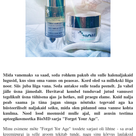
Mida vanemaks sa saad, seda rohkem pakub elu sulle halenaljakaid
lugusid, kus sinu oma vanus on peaosas.
Kord oled sa millekski liiga
noor. Siis juba liiga vana. Seda antakse sulle teada peenelt. Ja vahel
jälle üsna jämedalt. Huvitaval kombel tunduvad jutud vanusest
tegelikult üsna tühisena ajas ja hetkes, mil praegu elame.
Kuid nalja
peab saama ja täna jagan sinuga
nõutuks tegevaid aga ka
hüsteeriliselt naljakaid seiku, mida olen pidanud oma vanuse kohta
kuulma.
Need lood meenusid mulle ajal, mil asusin testima
apteegikosmeetka BioMD sarja
"Forget Your Age".
Minu esimene mõte "Forget Yor Age" toodete sarjast oli lihtne - sa avad
kreemipurgi ja selle aroom tekitab tunde, nagu sinu kõrvus laulaksid