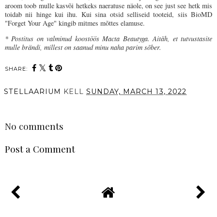
aroom toob mulle kasvõi hetkeks naeratuse näole, on see just see hetk mis
toidab nii hinge kui ihu. Kui sina otsid selliseid tooteid, siis BioMD
"Forget Your Age" kingib mitmes mõttes elamuse.
* Postitus on valminud koostöös Macta Beautyga. Aitäh, et tutvustasite
mulle brändi, millest on saanud minu naha parim sõber.
SHARE:
STELLAARIUM
KELL
SUNDAY, MARCH 13, 2022
SHARE
No comments
Post a Comment