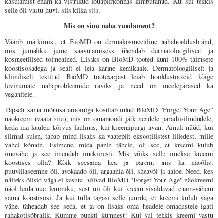
kasutamist enam ka vistrikud lõuapiirkonnas kimbutanud. Kui sul tekkis
selle õli vastu huvi, siis kiika
siia
.
Mis on sinu naha vundament?
Väärib märkimist, et BioMD on dermakosmeetiline nahahooldusbränd,
mis jumaliku jume saavutamiseks ühendab dermatoloogilised ja
kosmeetilised toimeained. Lisaks on BioMD tooted kuni 100% taimsete
koostisosadega ja sealt ei leia karme kemikaale. Dermatoloogiliselt ja
kliiniliselt testitud BioMD tootesarjast leiab hooldustooteid kõige
levinumate nahaprobleemide raviks ja need on meelepärased ka
veganitele.
Täpselt sama mõnusa aroomiga kostitab mind BioMD "Forget Your Age"
näokreem (vaata
siia
), mis on omamoodi jätk nendele paradiisilindudele,
keda ma kuulen kõrvus laulmas, kui kreemipurgi avan. Ainult nüüd, kui
silmad sulen, tabab mind lisaks ka vaatepilt eksootilistest lilledest, mille
vahel kõnnin. Esimene, mida panin tähele, oli see, et kreemi kulub
imevähe ja see imendub imekiiresti. Mis võiks selle imelise kreemi
koostises olla? Kõik seesama hea ja parem, mis ka näoõlis:
puuvillaseemne õli, avokaado õli, argaania õli, sheavõi ja aaloe. Need, kes
näiteks õlisid väga ei kasuta, võivad BioMD "Forget Your Age" näokreemi
näol leida uue lemmiku, sest nii õli kui kreem sisaldavad enam-vähem
samu koostisosi. Ja kui tulla tagasi selle juurde, et kreemi kulub väga
vähe, tähendab see seda, et ta on lisaks oma headele omadustele igati
rahakotisõbralik. Kümme punkti kümnest! Kui sul tekkis kreemi vastu