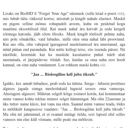
Lisaks on BioMD`il "Forget Your Age" näomask (selle leiad e-poest
siit
),
mis lubab täita väikseid kortse, niisutab ja kingib nahale elastust. Maskil
on pigem selline mõnus rohupudeli aroom, kuhu on peidetud kogu
maailma eksootilised õlid. Kui mask nahal ära kuivab ja seda kergelt
sõrmega katsuda, jääb sõrm õliseks. Mask kingib tõeliselt pehme naha,
mis pole sõnakõlks, vaid lubadus, mille olen oma nahal läbi proovinud.
Kui aus olla, olin vahepeal igasugused maskitamised ära unustanud, aga
nüüd püüan end parandada. Kui mitte kellegi teise, siis iseenda pärast. Nii
näoõlide, kreemide kui ka maskide kasutamise puhul tuleb alati
meenutada, et järjepidevus võidab. See, kuidas sa oma naha eest hoolt
kannad, on sinu naha vundament. Loe rohkem maski kohta
siit
.
"Jaa ... Bioloogiline kell juba tiksub."
Igaüks, kes annab lubaduse, peab seda ka täitma. Seega - lubasin postituse
alguses jagada sinuga meeleolukaid lugusid seoses oma vanusega.
Alustagem algusest. Mäletan selgelt kõige esimest korda, kui kommentaar
minu vanuse kohta tekitas minust selget hämmingut. Ma olin 22aastane ja
üks tuttav naine küsis, kui vana ma olen. Saanud minu vanuse teada, tõdes
ta mõtlikult kaugusesse vaadates: "Jaa ... Bioloogiline kell juba tiksub."
Ma olin nii jahmunud, et ei osanud midagi öelda, sest lapsed olid selles
vanuses mu elus küll viimane, mille peale ma mõtlesin.