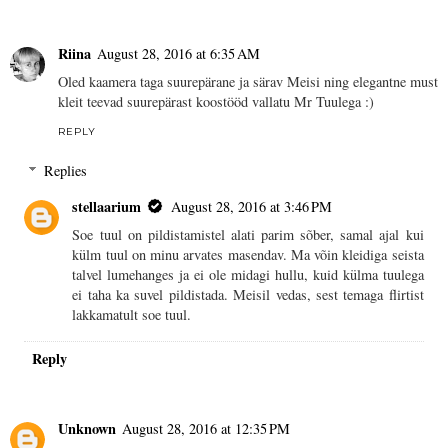
Riina
August 28, 2016 at 6:35 AM
Oled kaamera taga suurepärane ja särav Meisi ning elegantne must
kleit teevad suurepärast koostööd vallatu Mr Tuulega :)
REPLY
Replies
stellaarium
August 28, 2016 at 3:46 PM
Soe tuul on pildistamistel alati parim sõber, samal ajal kui
külm tuul on minu arvates masendav. Ma võin kleidiga seista
talvel lumehanges ja ei ole midagi hullu, kuid külma tuulega
ei taha ka suvel pildistada. Meisil vedas, sest temaga flirtist
lakkamatult soe tuul.
Reply
Unknown
August 28, 2016 at 12:35 PM