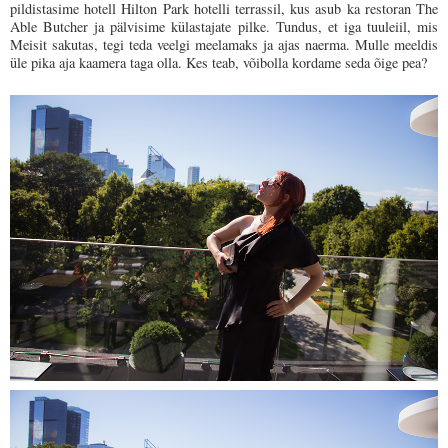
pildistasime hotell Hilton Park hotelli terrassil, kus asub ka restoran The
Able Butcher ja pälvisime külastajate pilke. Tundus, et iga tuuleiil, mis
Meisit sakutas, tegi teda veelgi meelamaks ja ajas naerma. Mulle meeldis
üle pika aja kaamera taga olla. Kes teab, võibolla kordame seda õige pea?