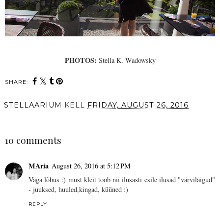
PHOTOS:
Stella K. Wadowsky
SHARE:
STELLAARIUM
KELL
FRIDAY, AUGUST 26, 2016
SHARE
10 comments
MAria
August 26, 2016 at 5:12 PM
Väga lõbus :) must kleit toob nii ilusasti esile ilusad "värvilaigud"
- juuksed, huuled,kingad, küüned :)
REPLY