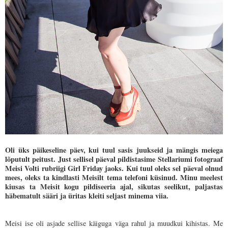
Oli üks päikeseline päev, kui tuul sasis juukseid ja mängis meiega
lõputult peitust. Just sellisel päeval pildistasime Stellariumi fotograaf
Meisi Volti rubriigi Girl Friday jaoks. Kui tuul oleks sel päeval olnud
mees, oleks ta kindlasti Meisilt tema telefoni küsinud. Minu meelest
kiusas ta Meisit kogu pildiseeria ajal, sikutas seelikut, paljastas
häbematult sääri ja üritas kleiti seljast minema viia.
Meisi ise oli asjade sellise käiguga väga rahul ja muudkui kihistas. Me