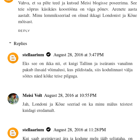
Vahva, et sa pilte teed ja kutsud Meisi blogisse poseerima. See
teie sõprus käsikäes koostööna on väga põnev. Arenete aasta
aastalt. Minu lemmikseeriad on olnud ikkagi Londonist ja Kõue
mõisast.
REPLY
Replies
stellaarium
August 28, 2016 at 3:47 PM
Eks see on ikka nii, et kuigi Tallinn ja iseäranis vanalinn
pakub ilusaid võimalusi, kus pildistada, siis kodulinnast välja
sõites näed kõike teise pilguga.
Meisi Volt
August 28, 2016 at 10:55 PM
Jah, Londoni ja Kõue seeriad on ka minu mälus teistest
kuidagi eredamalt.
stellaarium
August 28, 2016 at 11:28 PM
Kui saab argipäevast ära ja kodune melu jääb seljataha, on