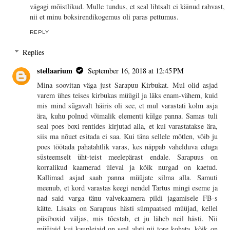
vägagi mõistlikud. Mulle tundus, et seal lihtsalt ei käinud rahvast,
nii et minu boksirendikogemus oli paras pettumus.
REPLY
Replies
stellaarium
September 16, 2018 at 12:45 PM
Mina soovitan väga just Sarapuu Kirbukat. Mul olid asjad
varem ühes teises kirbukas müügil ja läks enam-vähem, kuid
mis mind sügavalt häiris oli see, et mul varastati kolm asja
ära, kuhu polnud võimalik elementi külge panna. Samas tuli
seal poes boxi rentides kirjutad alla, et kui varastatakse ära,
siis ma nõuet esitada ei saa. Kui täna sellele mõtlen, võib ju
poes töötada pahatahtlik varas, kes näppab vahelduva eduga
süsteemselt üht-teist meelepärast endale. Sarapuus on
korralikud kaamerad üleval ja kõik nurgad on kaetud.
Kallimad asjad saab panna müüjate silma alla. Samuti
meenub, et kord varastas keegi nendel Tartus mingi eseme ja
nad said varga tänu valvekaamera pildi jagamisele FB-s
kätte. Lisaks on Sarapuus hästi sümpaatsed müüjad, kellel
püsiboxid väljas, mis tõestab, et ju läheb neil hästi. Nii
müüjaid kui kauplejaid on seal alati nii tore kohata, kõik on