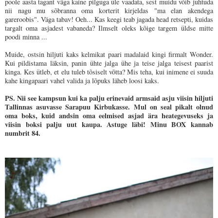
poole aasta tagant väga kaine pilguga üle vaadata, sest muidu võib juhtuda
nii nagu mu sõbranna oma korterit kirjeldas "ma elan akendega
gareroobis". Väga tabav! Oeh... Kas keegi teab jagada head retsepti, kuidas
targalt oma asjadest vabaneda? Ilmselt oleks kõige targem üldse mitte
poodi minna ...
Muide, ostsin hiljuti kaks kelmikat paari madalaid kingi firmalt Wonder.
Kui pildistama läksin, panin ühte jalga ühe ja teise jalga teisest paarist
kinga. Kes ütleb, et elu tuleb tõsiselt võtta? Mis teha, kui inimene ei suuda
kahe kingapaari vahel valida ja lõpuks läheb loosi kaks.
PS. Nii see kampsun kui ka palju erinevaid armsaid asju viisin hiljuti
Tallinnas asuvasse Sarapuu Kirbukasse. Mul on seal pikalt olnud
oma boks, kuid andsin oma eelmised asjad ära heategevuseks ja
viisin boksi palju uut kaupa. Astuge läbi! Minu BOX kannab
numbrit 84.