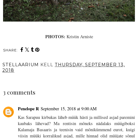
PHOTOS:
Kristin Arniste
SHARE:
STELLAARIUM
KELL
THURSDAY, SEPTEMBER 13,
2018
SHARE
3 comments
Penelope R
September 15, 2018 at 9:00 AM
Kas Sarapuu kirbukas läheb müük hästi ja millised asjad paremini
kaubaks lähevad? Ma rentisin mõneks nädalaks müügiboksi
Kalamaja Basaaris ja teenisin vaid mõnikümmend eurot, kuigi
viisin müüki korralikud asjad, mille hinnad olid müüjate sõnul