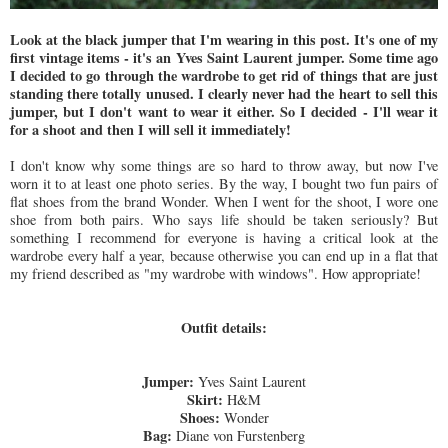
Look at the black jumper that I'm wearing in this post. It's one of my
first vintage items - it's an Yves Saint Laurent jumper. Some time ago
I decided to go through the wardrobe to get rid of things that are just
standing there totally unused. I clearly never had the heart to sell this
jumper, but I don't want to wear it either. So I decided - I'll wear it
for a shoot and then I will sell it immediately!
I don't know why some things are so hard to throw away, but now I've
worn it to at least one photo series. By the way, I bought two fun pairs of
flat shoes from the brand Wonder. When I went for the shoot, I wore one
shoe from both pairs. Who says life should be taken seriously? But
something I recommend for everyone is having a critical look at the
wardrobe every half a year, because otherwise you can end up in a flat that
my friend described as "my wardrobe with windows". How appropriate!
Outfit details:
Jumper:
Yves Saint Laurent
Skirt:
H&M
Shoes:
Wonder
Bag:
Diane von Furstenberg