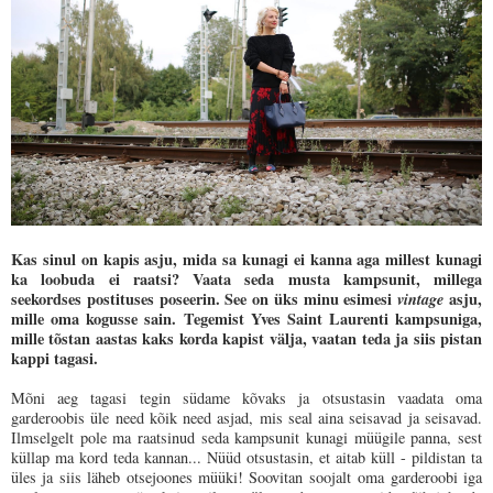
Kas sinul on kapis asju, mida sa kunagi ei kanna aga millest kunagi
ka loobuda ei raatsi? Vaata seda musta kampsunit, millega
seekordses postituses poseerin. See on üks minu esimesi
vintage
asju,
mille oma kogusse sain. Tegemist Yves Saint Laurenti kampsuniga,
mille tõstan aastas kaks korda kapist välja, vaatan teda ja siis pistan
kappi tagasi.
Mõni aeg tagasi tegin südame kõvaks ja otsustasin vaadata oma
garderoobis üle need kõik need asjad, mis seal aina seisavad ja seisavad.
Ilmselgelt pole ma raatsinud seda kampsunit kunagi müügile panna, sest
küllap ma kord teda kannan... Nüüd otsustasin, et aitab küll - pildistan ta
üles ja siis läheb otsejoones müüki! Soovitan soojalt
oma garderoobi iga