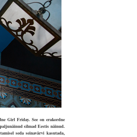
e Girl Friday. See on erakordne
u paljunäinud silmad Eestis näinud.
stamisel seda seinavärvi kasutada,