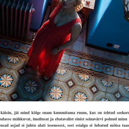
äisin, jäi mind kõige enam kummitama ruum, kus on tehtud seekordn
 endasse mähkuvat, imeilusat ja ebatavalist sinist seinavärvi polnud min
usad asjad ei juhtu alati iseenesest, sest esialgu ei lubatud mõisa taa