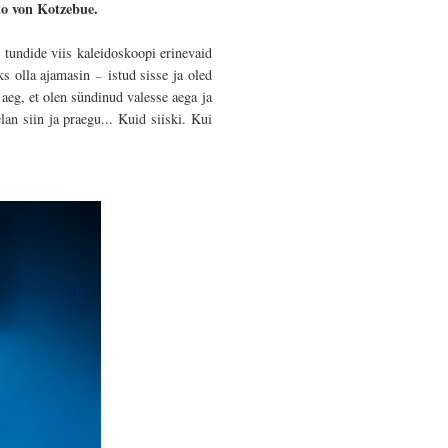
tto von Kotzebue.
 tundide viis kaleidoskoopi erinevaid
ks olla ajamasin
istud sisse ja oled
–
 aeg, et olen sündinud valesse aega ja
an siin ja praegu... Kuid siiski. Kui