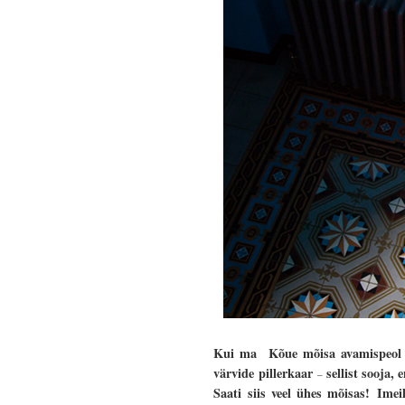
Kui ma Kõue mõisa avamispeol k
värvide pillerkaar
sellist sooja,
–
Saati siis veel ühes mõisas!
Imeil