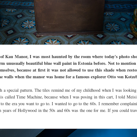
 of Kau Manor, I was most haunted by the room where today's photo shoo
warm unusually beautiful blue wall paint in Estonia before. Not to mentio
selves, because at first it was not allowed to use this shade when rest
f the walls when the manor was home for a famous explorer Otto von Kotze
with a special pattern. The tiles remind me of my childhood when I was lookin
 is called Time Machine, because when I was posing in this cart, I told Meisi
u to the era you want to go to. I wanted to go to the 60s. I remember complaini
n years of Hollywood in the 50s and 60s was the one for me. If you could trav