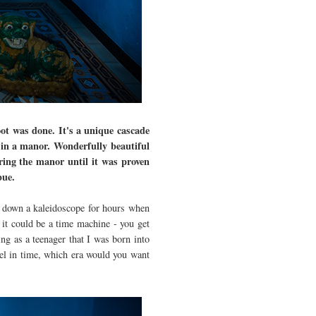
t was done. It's a unique cascade
n in a manor.
Wonderfully beautiful
oring the manor until it was proven
bue.
g down a kaleidoscope for hours when
 it could be a time machine - you get
ng as a teenager that I was born into
el in time, which era would you want