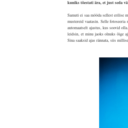
kuniks tõestati ära, et just seda 
Samuti ei saa mööda sellest erilise 
mustereid vaatasin. Selle fotoseeria
automaatselt ajastus, kus soovid olla
leidsin, et minu jaoks olnuks õige a
Sina saaksid ajas rännata, siis milli