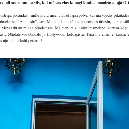
värvi oli see ruum ka siis, kui mõisas elas kunagi kuulus maadeavastaja O
mustriga põrandast, mille kivid meenutavad lapsepõlve, kui ma voodis pikutades
 nimeks sai "Ajamasin", sest Meisile kandetõllas poseerides ütlesin, et see või
. Mina tahtsin minna 60ndatesse. Mäletan, et kui olin teismeline, kurtsin kogu
jastu 50ndate või 60ndate ja Hollywoodi kuldajastu. Täna ma enam ei kurda, el
ses ajastus teeksid peatuse?