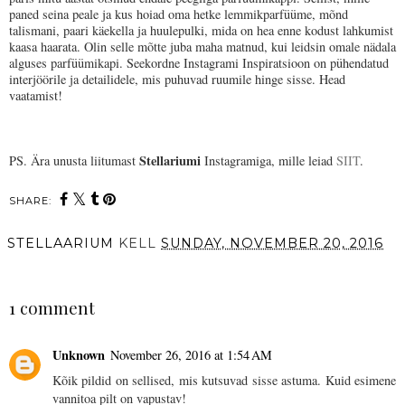
paned seina peale ja kus hoiad oma hetke lemmikparfüüme, mõnd
talismani, paari käekella ja huulepulki, mida on hea enne kodust lahkumist
kaasa haarata. Olin selle mõtte juba maha matnud, kui leidsin omale nädala
alguses parfüümikapi. Seekordne Instagrami Inspiratsioon on pühendatud
interjöörile ja detailidele, mis puhuvad ruumile hinge sisse. Head
vaatamist!
Stellariumi
PS. Ära unusta liitumast
Instagramiga, mille leiad
SIIT
.
SHARE:
STELLAARIUM
KELL
SUNDAY, NOVEMBER 20, 2016
SHARE
1 comment
Unknown
November 26, 2016 at 1:54 AM
Kõik pildid on sellised, mis kutsuvad sisse astuma. Kuid esimene
vannitoa pilt on vapustav!