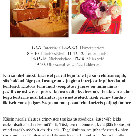
1-2-3.
Interior4all
4-5-6-7.
Homeinteriors
8-9-10.
Interiorstyled
11-12-13.
Teriorinterior
14-15-16.
Nickeykehoe
17-18.
Milesredd
19-20.
Ohfoxcreative
21-22.
Eddieross
Kui sa ühel täiesti tavalisel päeval koju tuled ja sinu elutoas sajab,
siis hakkad õige pea
Instagramis
jälgima interjöörile pühendatud
kontosid. Elutoas toimunud veeuputuse juures on minu ainus
positiivne asi see, et pärast katastroofi likvideerimist hakkasin otsima
kogu korterile uusi lahendusi ja sisustusideid. Kõik eelnev tundub
äkitselt vana ja igav. Seega on mul plaan teha korteris paljugi ümber.
Käisin nädala alguses erinevates taaskastuspoodides, kust võib leida
erakordselt ainulaadset mööblit. Tõsi, see on õnneasi, kuid jääb lootus, et
mind saadab mööblit otsides edu. Tegelikult on see juba tõestatud - olen
päris mitu aastat otsinud endale peegliga parfüümikappi. Sellist, mille