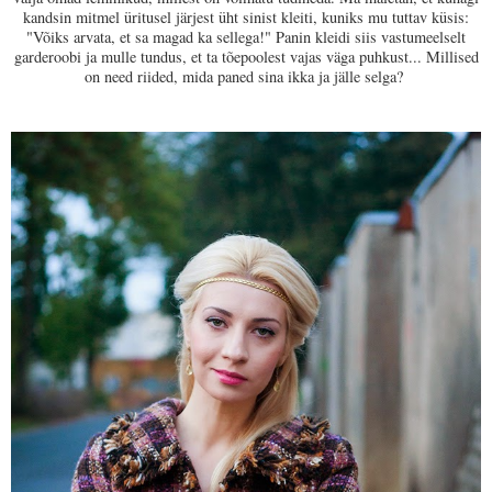
kandsin mitmel üritusel järjest üht sinist kleiti, kuniks mu tuttav küsis:
"Võiks arvata, et sa magad ka sellega!" Panin kleidi siis vastumeelselt
garderoobi ja mulle tundus, et ta tõepoolest vajas väga puhkust... Millised
on need riided, mida paned sina ikka ja jälle selga?