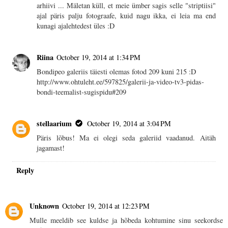
arhiivi ... Mäletan küll, et meie ümber sagis selle "striptiisi"
ajal päris palju fotograafe, kuid nagu ikka, ei leia ma end
kunagi ajalehtedest üles :D
Riina
October 19, 2014 at 1:34 PM
Bondipeo galeriis täiesti olemas fotod 209 kuni 215 :D
http://www.ohtuleht.ee/597825/galerii-ja-video-tv3-pidas-
bondi-teemalist-sugispidu#209
stellaarium
October 19, 2014 at 3:04 PM
Päris lõbus! Ma ei olegi seda galeriid vaadanud. Aitäh
jagamast!
Reply
Unknown
October 19, 2014 at 12:23 PM
Mulle meeldib see kuldse ja hõbeda kohtumine sinu seekordse