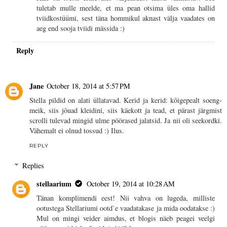
tuletab mulle meelde, et ma pean otsima üles oma hallid
tviidkostüümi, sest täna hommikul aknast välja vaadates on
aeg end sooja tviidi mässida :)
Reply
Jane
October 18, 2014 at 5:57 PM
Stella pildid on alati üllatavad. Kerid ja kerid: kõigepealt soeng-
meik, siis jõuad kleidini, siis käekott ja tead, et pärast järgmist
scrolli tulevad mingid ulme pöörased jalatsid. Ja nii oli seekordki.
Vähemalt ei olnud tossud :) Ilus.
REPLY
Replies
stellaarium
October 19, 2014 at 10:28 AM
Tänan komplimendi eest! Nii vahva on lugeda, milliste
ootustega Stellariumi ootd`e vaadatakase ja mida oodatakse :)
Mul on mingi veider aimdus, et blogis näeb peagei veelgi