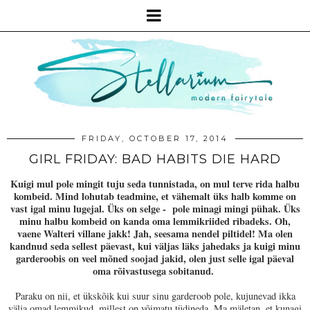
FRIDAY, OCTOBER 17, 2014
GIRL FRIDAY: BAD HABITS DIE HARD
Kuigi mul pole mingit tuju seda tunnistada, on mul terve rida halbu
kombeid. Mind lohutab teadmine, et vähemalt üks halb komme on
vast igal minu lugejal. Üks on selge - pole minagi mingi pühak. Üks
minu halbu kombeid on kanda oma lemmikriided ribadeks. Oh,
vaene Walteri villane jakk! Jah, seesama nendel piltidel! Ma olen
kandnud seda sellest päevast, kui väljas läks jahedaks ja kuigi minu
garderoobis on veel mõned soojad jakid, olen just selle igal päeval
oma rõivastusega sobitanud.
Paraku on nii, et ükskõik kui suur sinu garderoob pole, kujunevad ikka
välja omad lemmikud, millest on võimatu tüdineda. Ma mäletan, et kunagi