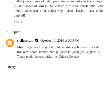
outfiti juures.Juustes kuldne pael, kõrvas sooja-tooni kõrvarõngad
ja jalas hõbedast kingad. Selle koosluse peale annab tulla, kuid
mõjub vähemasti sinu seljas väga hästi. Käekoti eest eraldi
punktid!
REPLY
Replies
stellaarium
October 19, 2014 at 3:05 PM
Mulle väga meeldib järjest rohkem kulda ja hõbedat miksida.
Rohkem sooja ümber näo ja jahedad jalajäljed sügises :)
Tänan punktide eest käekotile. Ütlen talle edasi :)
Reply