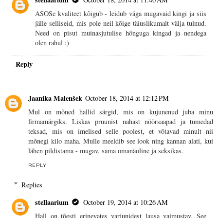
ASOSe kvaliteet kõigub - leidub väga mugavaid kingi ja siis
jälle selliseid, mis pole neil kõige täiuslikumalt välja tulnud.
Need on pisut muinasjutulise hõnguga kingad ja nendega
olen rahul :)
Reply
Jaanika Malenšek
October 18, 2014 at 12:12 PM
Mul on mõned hallid särgid, mis on kujunenud juba minu
firmamärgiks. Liskas pruunist nahast nöörsaapad ja tumedad
teksad, mis on imelised selle poolest, et võtavad minult nii
mõnegi kilo maha. Mulle meeldib see look ning kannan alati, kui
lähen pildistama - mugav, sama omanäoline ja seksikas.
REPLY
Replies
stellaarium
October 19, 2014 at 10:26 AM
Hall on tõesti erinevates varjunidest lausa vaimustav. See