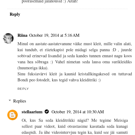
pöörasemaid jalanõusid :) Aitäh!
Reply
Riina
October 19, 2014 at 5:16 AM
Minul on aastate-aastatevanune väike must kleit, mille valin alati,
kui tundub, et riietekapist pole midagi selga panna :D , juurde
sobivad erinevad lisandid ja seda kandes tunnen ennast nagu koos
vana hea sõbraga :) Vahel nimetan seda lausa oma surikleidiks
(huumoriga ikka).
Sinu fuksiavärvi kleit ja kaunid kristallkingakesed on tuttavad
Bondi peo fotodelt, kus tegid vahva kleiditriki :)
REPLY
Replies
stellaarium
October 19, 2014 at 10:30 AM
Oi, kus Sa seda kleiditrikki nägid? Me tegime Meisiga
sellest paar videot, kuid otsustasime kasutada seda kunagi
edaspidi. Ja ühe videointervjuu tegin ka, kuid see jäi samuti