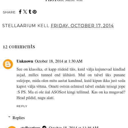
SHARE:
STELLAARIUM
KELL
FRIDAY, OCTOBER 17, 2014
SHARE
12 comments
Unknown
October 18, 2014 at 1:30 AM
See on klassika, et kapp riideid täis, kuid välja kujunevad kindlad
asjad, milles tunned end ülihästi. Mul on talvel üks punane
sulejope, mida olen mitu aastat kandnud, kuid kipun ikka just seda
kapist välja võtma. Ometi ostsin eelmisel talvel endale teisegi jope
:S PS. Ma ei ole iial ASOSest kingi tellinud. Kas on ka mugavad?
Head pildid, nagu alati.
REPLY
Replies
stellaarium
October 18, 2014 at 11:46 AM